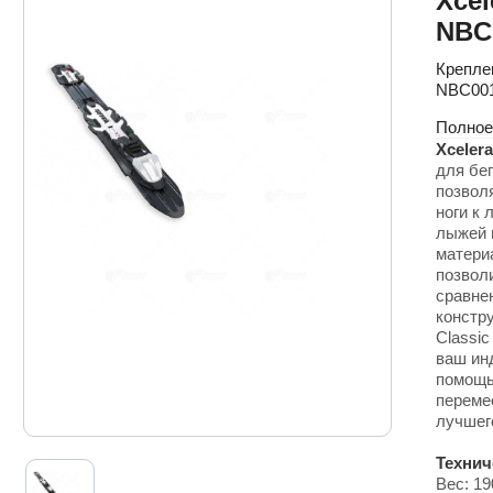
Xcel
NBC
Креплен
NBC00
Полное
Xcelera
для бе
позвол
ноги к 
лыжей 
матери
позвол
сравне
констру
Classic
ваш ин
помощь
переме
лучшег
Технич
Вес: 19