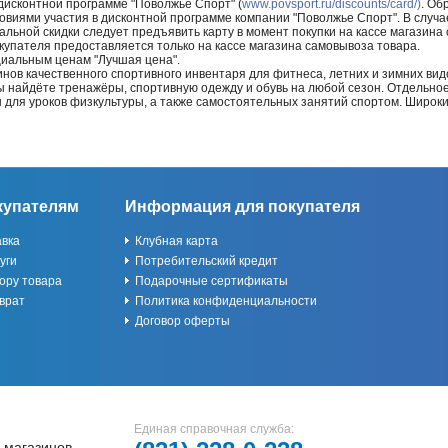
 дисконтной программе "Поволжье Спорт" (
www.povsport.ru/discounts/card/)
. Об
ловиями участия в дисконтной программе компании "Поволжье Спорт". В случае
альной скидки следует предъявить карту в момент покупки на кассе магазин
купателя предоставляется только на кассе магазина самовывоза товара.
циальным ценам "Лучшая цена".
нов качественного спортивного инвентаря для фитнеса, летних и зимних видо
Вы найдёте тренажёры, спортивную одежду и обувь на любой сезон. Отдельно
ы для уроков физкультуры, а также самостоятельных занятий спортом. Широк
купателям
Информация для покупателя
авка
Клубная карта
уги
Потребительский кредит
ору товара
Подарочные сертификаты
врат
Политика конфиденциальности
Договор оферты
Единая справочная служба:
 магазинов,