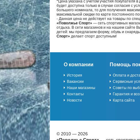
*Цена указана с учётом участия покупателя в
будет доступна только в случае согласия с ус
большего номинала, то для получения максим
максимальной скидки по карте постоянного по
- Данная цена не действует на товары по спе
«Поволжье Спорт»
— сеть спортивных магази
отдыха. В сети магазинов и на нашем сайте 
детей: мы предлагаем форму, обувь и снаряд
Спорт»
делает спорт доступным!
О компании
Помощь по
История
Оплата и дост
Вакансии
Сервисные усл
Наши магазины
Советы по выб
Контакты
Гарантия и воз
Новости
Карта сайта
© 2010 — 2026
«Поволжье Спорт»
— сеть спортивных