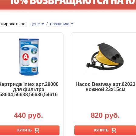
ртировать по:
цене
/
названию
Картридж Intex арт.29000
Насос Bestway арт.62023
для фильтра
ножной 23х15см
58604,56638,56636,54616
440 руб.
820 руб.
КУПИТЬ
КУПИТЬ