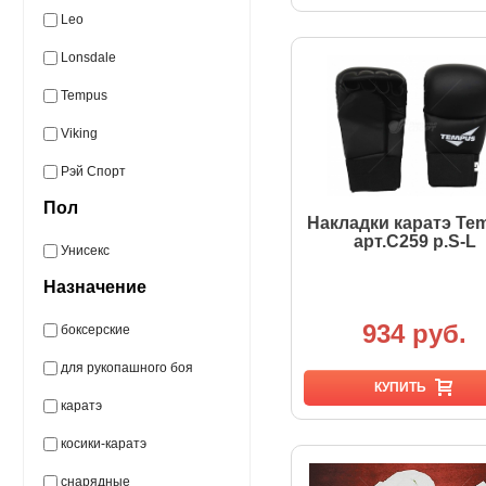
Leo
Lonsdale
Tempus
Viking
Рэй Спорт
Пол
Накладки каратэ Te
арт.C259 р.S-L
Унисекс
Назначение
934 руб.
боксерские
для рукопашного боя
КУПИТЬ
каратэ
косики-каратэ
снарядные