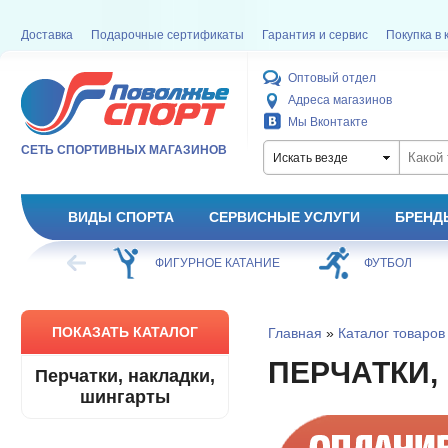
Доставка
Подарочные сертификаты
Гарантия и сервис
Покупка в 
Оптовый отдел
Адреса магазинов
Мы Вконтакте
СЕТЬ СПОРТИВНЫХ МАГАЗИНОВ
Искать везде
ВИДЫ СПОРТА
СЕРВИСНЫЕ УСЛУГИ
БРЕНД
ОЕ КАТАНИЕ
ФУТБОЛ
БАСКЕТБОЛ
ПОКАЗАТЬ КАТАЛОГ
Главная
»
Каталог товаров
ПЕРЧАТКИ,
Перчатки, накладки,
шингарты