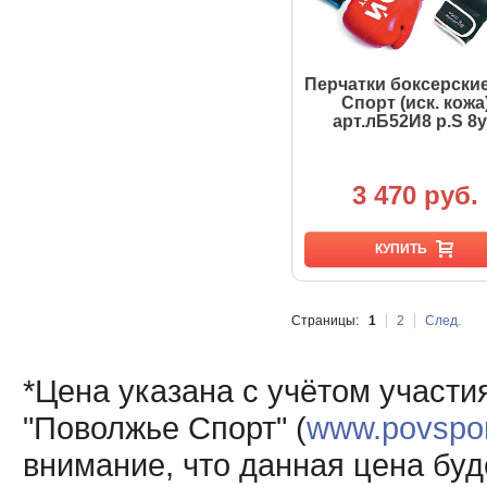
Перчатки боксерски
Спорт (иск. кожа
арт.лБ52И8 р.S 8
3 470 руб.
КУПИТЬ
Страницы:
1
2
След.
*Цена указана с учётом участи
"Поволжье Спорт" (
www.povsport
внимание, что данная цена буд