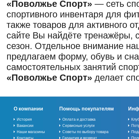
«Поволжье Спорт»
— сеть спо
спортивного инвентаря для фит
также товаров для активного о
сайте Вы найдёте тренажёры, 
сезон. Отдельное внимание наш
предлагаем форму, обувь и сна
самостоятельных занятий спор
«Поволжье Спорт»
делает сп
О компании
Помощь покупателям
Инф
История
Оплата и доставка
Клу
Вакансии
Сервисные услуги
Пот
Наши магазины
Советы по выбору товара
Под
Контакты
Гарантия и возврат
Пол