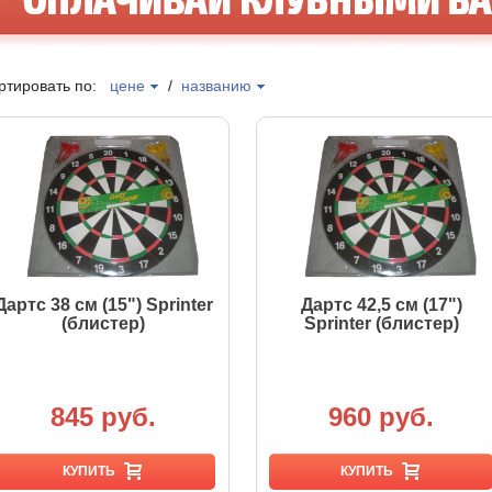
ртировать по:
цене
/
названию
Дартс 38 см (15") Sprinter
Дартс 42,5 см (17")
(блистер)
Sprinter (блистер)
845 руб.
960 руб.
КУПИТЬ
КУПИТЬ