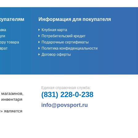
купателям
Информация для покупателя
авка
Клубная карта
уги
Потребительский кредит
ору товара
Подарочные сертификаты
врат
Политика конфиденциальности
Договор оферты
Единая справочная служба:
(831)
228-0-238
 магазинов,
и инвентаря
info@povsport.ru
» является