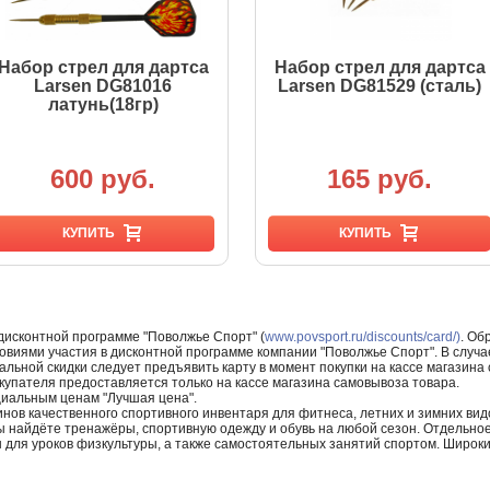
Набор стрел для дартса
Набор стрел для дартса
Larsen DG81016
Larsen DG81529 (сталь)
латунь(18гр)
600 руб.
165 руб.
КУПИТЬ
КУПИТЬ
 дисконтной программе "Поволжье Спорт" (
www.povsport.ru/discounts/card/)
. Об
ловиями участия в дисконтной программе компании "Поволжье Спорт". В случае
альной скидки следует предъявить карту в момент покупки на кассе магазин
купателя предоставляется только на кассе магазина самовывоза товара.
циальным ценам "Лучшая цена".
нов качественного спортивного инвентаря для фитнеса, летних и зимних видо
Вы найдёте тренажёры, спортивную одежду и обувь на любой сезон. Отдельно
ы для уроков физкультуры, а также самостоятельных занятий спортом. Широк