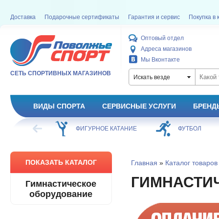
Доставка
Подарочные сертификаты
Гарантия и сервис
Покупка в 
Оптовый отдел
Адреса магазинов
Мы Вконтакте
СЕТЬ СПОРТИВНЫХ МАГАЗИНОВ
Искать везде
ВИДЫ СПОРТА
СЕРВИСНЫЕ УСЛУГИ
БРЕНД
УРНОЕ КАТАНИЕ
ФУТБОЛ
БАСКЕТБОЛ
ПОКАЗАТЬ КАТАЛОГ
Главная
»
Каталог товаров
ГИМНАСТИ
Гимнастическое
оборудование