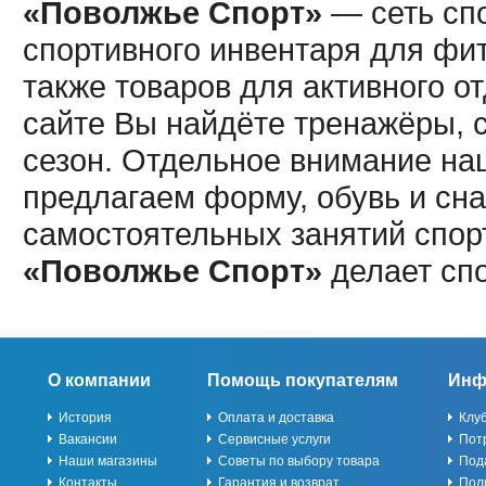
«Поволжье Спорт»
— сеть спо
спортивного инвентаря для фит
также товаров для активного о
сайте Вы найдёте тренажёры, 
сезон. Отдельное внимание наш
предлагаем форму, обувь и сна
самостоятельных занятий спор
«Поволжье Спорт»
делает сп
О компании
Помощь покупателям
Инф
История
Оплата и доставка
Клу
Вакансии
Сервисные услуги
Пот
Наши магазины
Советы по выбору товара
Под
Контакты
Гарантия и возврат
Пол