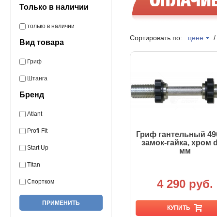
Только в наличии
только в наличии
Сортировать по:
цене
Вид товара
Гриф
Штанга
Бренд
Atlant
Profi-Fit
Гриф гантельный 49
замок-гайка, хром d
Start Up
мм
Titan
4 290 руб.
Спортком
КУПИТЬ