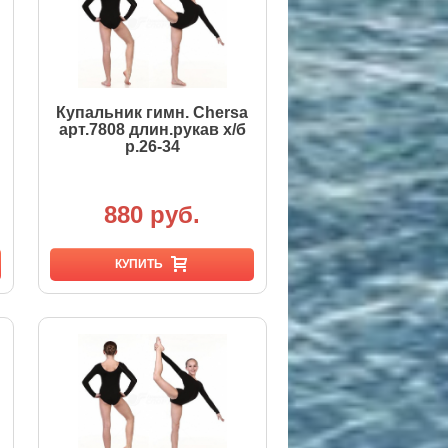
Купальник гимн. Chersa
арт.7808 длин.рукав х/б
р.26-34
880 руб.
КУПИТЬ