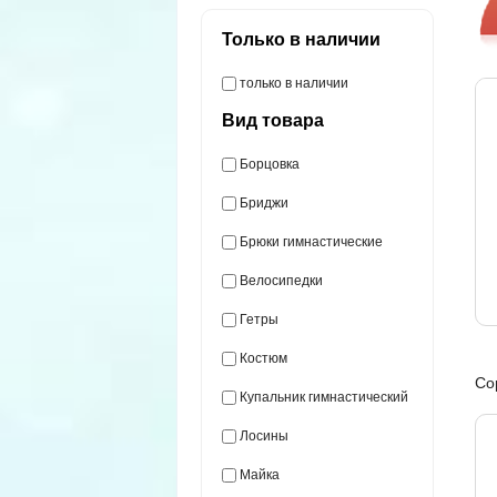
Только в наличии
только в наличии
Вид товара
Борцовка
Бриджи
Брюки гимнастические
Велосипедки
Гетры
Костюм
Со
Купальник гимнастический
Лосины
Майка