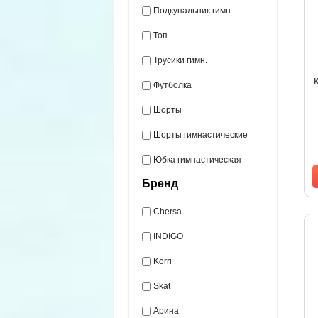
Подкупальник гимн.
Топ
Трусики гимн.
Футболка
Шорты
Шорты гимнастические
Юбка гимнастическая
Бренд
Chersa
INDIGO
Korri
Skat
Арина