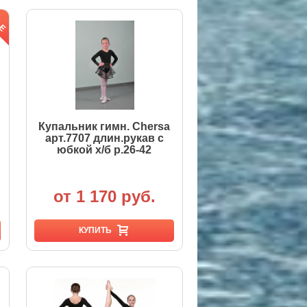
Купальник гимн. Chersa
арт.7707 длин.рукав с
юбкой х/б р.26-42
от 1 170 руб.
КУПИТЬ