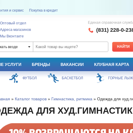
нтия и сервис
Покупка в кредит
Единая справочная служб
Оптовый отдел
(831) 228-0-23
Адреса магазинов
Мы Вконтакте
кать везде
Е УСЛУГИ
БРЕНДЫ
ВАКАНСИИ
КЛУБНАЯ КАРТА
БАСКЕТБОЛ
ГОРНЫЕ ЛЫЖИ
СНОУБОРД
авная
»
Каталог товаров
»
Гимнастика, ритмика
» Одежда для худ.г
ДЕЖДА ДЛЯ ХУД.ГИМНАСТИК