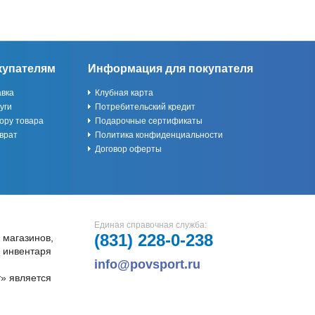
купателям
Информация для покупателя
авка
Клубная карта
уги
Потребительский кредит
ору товара
Подарочные сертификаты
врат
Политика конфиденциальности
Договор оферты
Единая справочная служба:
(831)
228-0-238
 магазинов,
и инвентаря
info@povsport.ru
» является