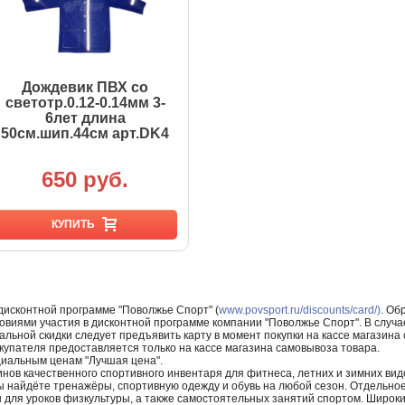
Дождевик ПВХ со
светотр.0.12-0.14мм 3-
6лет длина
50см.шип.44см арт.DK4
650 руб.
КУПИТЬ
 дисконтной программе "Поволжье Спорт" (
www.povsport.ru/discounts/card/)
. Об
ловиями участия в дисконтной программе компании "Поволжье Спорт". В случае
альной скидки следует предъявить карту в момент покупки на кассе магазин
купателя предоставляется только на кассе магазина самовывоза товара.
циальным ценам "Лучшая цена".
нов качественного спортивного инвентаря для фитнеса, летних и зимних видо
Вы найдёте тренажёры, спортивную одежду и обувь на любой сезон. Отдельно
ы для уроков физкультуры, а также самостоятельных занятий спортом. Широк