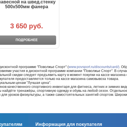
навесной на швед.стенку
500х500мм фанера
3 650 руб.
ПОДРОБНЕЕ
 дисконтной программе "Поволжье Спорт" (
www.povsport.ru/discounts/card/)
. Об
ловиями участия в дисконтной программе компании "Поволжье Спорт". В случае
альной скидки следует предъявить карту в момент покупки на кассе магазин
купателя предоставляется только на кассе магазина самовывоза товара.
циальным ценам "Лучшая цена".
нов качественного спортивного инвентаря для фитнеса, летних и зимних видо
Вы найдёте тренажёры, спортивную одежду и обувь на любой сезон. Отдельно
ы для уроков физкультуры, а также самостоятельных занятий спортом. Широк
купателям
Информация для покупателя