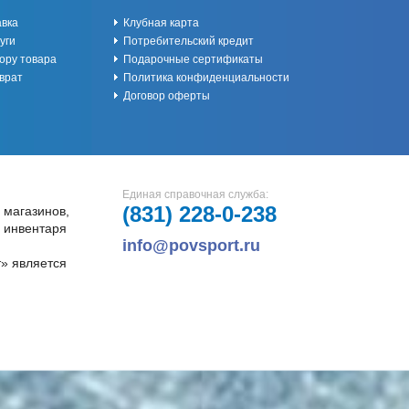
авка
Клубная карта
уги
Потребительский кредит
ору товара
Подарочные сертификаты
врат
Политика конфиденциальности
Договор оферты
Единая справочная служба:
(831)
228-0-238
 магазинов,
и инвентаря
info@povsport.ru
» является