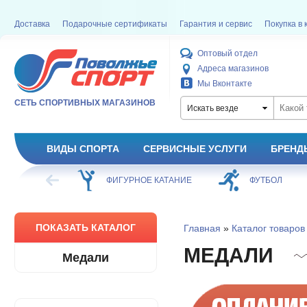
Доставка
Подарочные сертификаты
Гарантия и сервис
Покупка в 
Оптовый отдел
Адреса магазинов
Мы Вконтакте
СЕТЬ СПОРТИВНЫХ МАГАЗИНОВ
Искать везде
ВИДЫ СПОРТА
СЕРВИСНЫЕ УСЛУГИ
БРЕНД
ОЕ КАТАНИЕ
ФУТБОЛ
БАСКЕТБОЛ
ПОКАЗАТЬ КАТАЛОГ
Главная
»
Каталог товаров
МЕДАЛИ
Медали