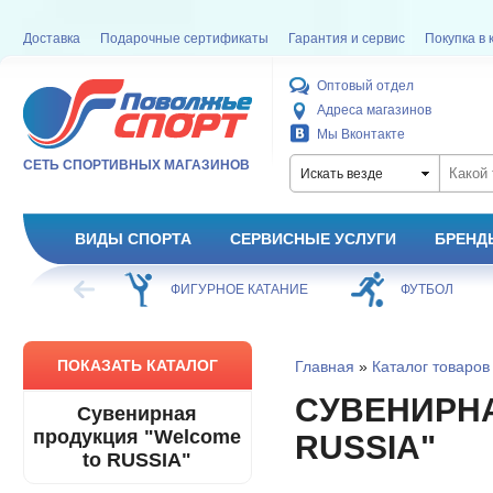
Доставка
Подарочные сертификаты
Гарантия и сервис
Покупка в 
Оптовый отдел
Адреса магазинов
Мы Вконтакте
СЕТЬ СПОРТИВНЫХ МАГАЗИНОВ
Искать везде
ВИДЫ СПОРТА
СЕРВИСНЫЕ УСЛУГИ
БРЕНД
ХОККЕЙ
ФИГУРНОЕ КАТАНИЕ
ФУТБОЛ
ПОКАЗАТЬ КАТАЛОГ
Главная
»
Каталог товаров
СУВЕНИРНА
Сувенирная
продукция "Welcome
RUSSIA"
to RUSSIA"