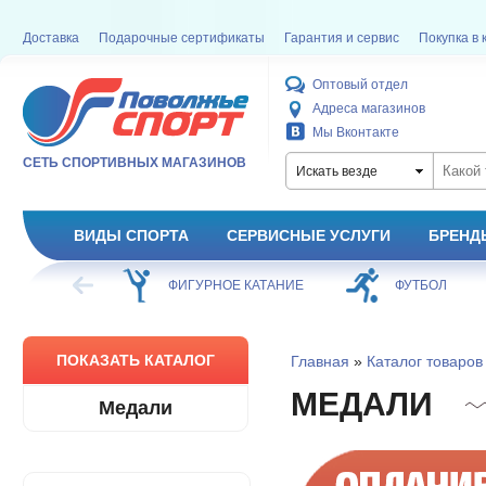
Доставка
Подарочные сертификаты
Гарантия и сервис
Покупка в 
Оптовый отдел
Адреса магазинов
Мы Вконтакте
СЕТЬ СПОРТИВНЫХ МАГАЗИНОВ
Искать везде
ВИДЫ СПОРТА
СЕРВИСНЫЕ УСЛУГИ
БРЕНД
ОЕ КАТАНИЕ
ФУТБОЛ
БАСКЕТБОЛ
ПОКАЗАТЬ КАТАЛОГ
Главная
»
Каталог товаров
МЕДАЛИ
Медали