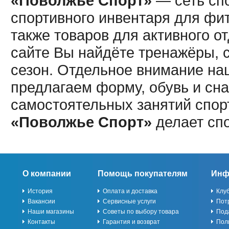
«Поволжье Спорт»
— сеть спо
спортивного инвентаря для фит
также товаров для активного о
сайте Вы найдёте тренажёры, 
сезон. Отдельное внимание наш
предлагаем форму, обувь и сна
самостоятельных занятий спор
«Поволжье Спорт»
делает сп
О компании
Помощь покупателям
Инф
История
Оплата и доставка
Клу
Вакансии
Сервисные услуги
Пот
Наши магазины
Советы по выбору товара
Под
Контакты
Гарантия и возврат
Пол