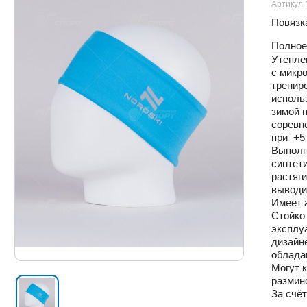
Артикул
Повязк
Полное
Утепле
с микр
тренир
исполь
зимой п
соревн
при +5°
Выполне
синтети
растяг
выводит
Имеет 
Стойко
эксплуа
дизайн
облада
Могут 
размин
За счё