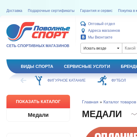
Доставка
Подарочные сертификаты
Гарантия и сервис
Покупка в 
Оптовый отдел
Адреса магазинов
Мы Вконтакте
СЕТЬ СПОРТИВНЫХ МАГАЗИНОВ
Искать везде
ВИДЫ СПОРТА
СЕРВИСНЫЕ УСЛУГИ
БРЕНД
ОЕ КАТАНИЕ
ФУТБОЛ
БАСКЕТБОЛ
ПОКАЗАТЬ КАТАЛОГ
Главная
»
Каталог товаров
МЕДАЛИ
Медали