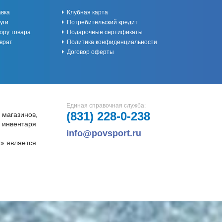
авка
Клубная карта
уги
Потребительский кредит
ору товара
Подарочные сертификаты
врат
Политика конфиденциальности
Договор оферты
Единая справочная служба:
(831)
228-0-238
 магазинов,
и инвентаря
info@povsport.ru
» является