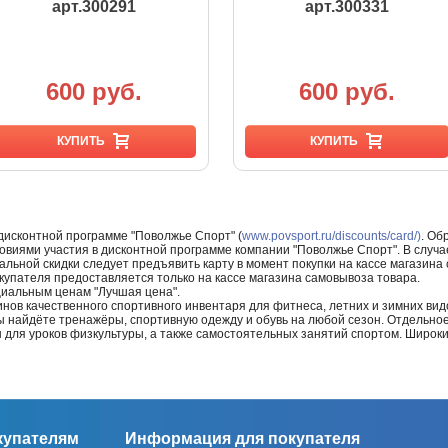
арт.300291
арт.300331
600 руб.
600 руб.
КУПИТЬ
КУПИТЬ
 дисконтной программе "Поволжье Спорт" (
www.povsport.ru/discounts/card/)
. Об
ловиями участия в дисконтной программе компании "Поволжье Спорт". В случае
альной скидки следует предъявить карту в момент покупки на кассе магазин
купателя предоставляется только на кассе магазина самовывоза товара.
циальным ценам "Лучшая цена".
нов качественного спортивного инвентаря для фитнеса, летних и зимних видо
Вы найдёте тренажёры, спортивную одежду и обувь на любой сезон. Отдельно
ы для уроков физкультуры, а также самостоятельных занятий спортом. Широк
купателям
Информация для покупателя