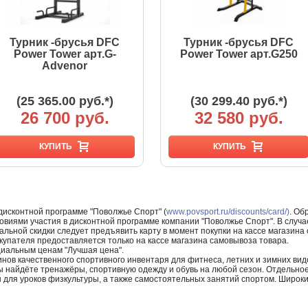
Турник -брусья DFC
Турник -брусья DFC
Power Tower арт.G-
Power Tower арт.G250
Advenor
(25 365.00 руб.*)
(30 299.40 руб.*)
26 700 руб.
32 580 руб.
КУПИТЬ
КУПИТЬ
 дисконтной программе "Поволжье Спорт" (
www.povsport.ru/discounts/card/)
. Об
ловиями участия в дисконтной программе компании "Поволжье Спорт". В случае
альной скидки следует предъявить карту в момент покупки на кассе магазин
купателя предоставляется только на кассе магазина самовывоза товара.
циальным ценам "Лучшая цена".
нов качественного спортивного инвентаря для фитнеса, летних и зимних видо
Вы найдёте тренажёры, спортивную одежду и обувь на любой сезон. Отдельно
ы для уроков физкультуры, а также самостоятельных занятий спортом. Широк