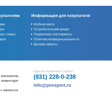
купателям
Информация для покупателя
авка
Клубная карта
уги
Потребительский кредит
ору товара
Подарочные сертификаты
врат
Политика конфиденциальности
Договор оферты
Единая справочная служба:
(831)
228-0-238
 магазинов,
и инвентаря
info@povsport.ru
» является