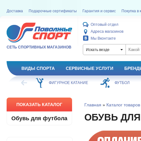
Доставка
Подарочные сертификаты
Гарантия и сервис
Покупка в 
Оптовый отдел
Адреса магазинов
Мы Вконтакте
СЕТЬ СПОРТИВНЫХ МАГАЗИНОВ
Искать везде
ВИДЫ СПОРТА
СЕРВИСНЫЕ УСЛУГИ
БРЕНД
ОЕ КАТАНИЕ
ФУТБОЛ
БАСКЕТБОЛ
ПОКАЗАТЬ КАТАЛОГ
Главная
»
Каталог товаров
ОБУВЬ ДЛЯ
Обувь для футбола