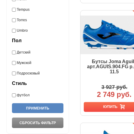
Tempus
Torres
Umbro
Пол
Детский
Бутсы Joma Agui
Мужской
арт.AGUIS.904.FG р.
11.5
Подросковый
Стиль
3 927 руб.
2 749 руб.
футбол
КУПИТЬ