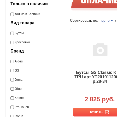
Только в наличии
только в наличии
Сортировать по:
цене
Вид товара
Бутсы
Кроссовки
Бренд
Aidesi
GS
Бутсы GS Classic K
TPU арт.YT20191120
Joma
р.28-34
Jögel
2 825 руб.
Kelme
Pro Touch
КУПИТЬ
Ronin