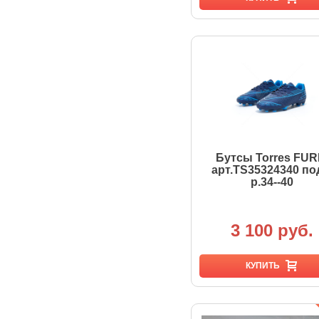
Бутсы Torres FUR
арт.TS35324340 по
р.34--40
3 100 руб.
КУПИТЬ