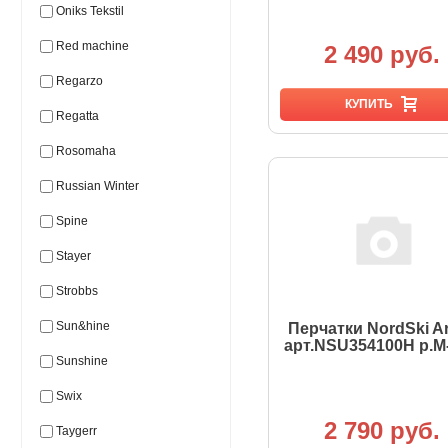
Oniks Tekstil
Red machine
2 490 руб.
Regarzo
КУПИТЬ
Regatta
Rosomaha
Russian Winter
Spine
Stayer
Strobbs
Sun&hine
Перчатки NordSki Ar
арт.NSU354100Н р.M
Sunshine
Swix
2 790 руб.
Taygerr