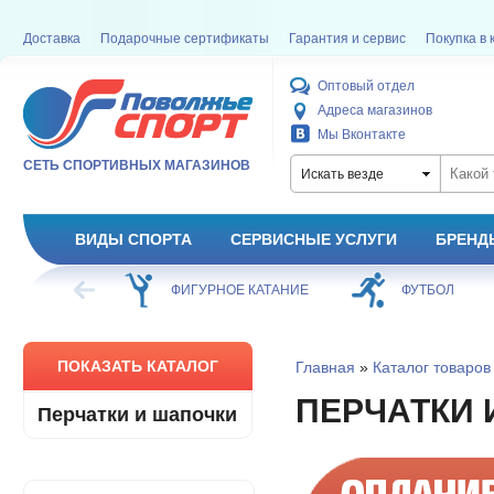
Доставка
Подарочные сертификаты
Гарантия и сервис
Покупка в 
Оптовый отдел
Адреса магазинов
Мы Вконтакте
СЕТЬ СПОРТИВНЫХ МАГАЗИНОВ
Искать везде
ВИДЫ СПОРТА
СЕРВИСНЫЕ УСЛУГИ
БРЕНД
ОЕ КАТАНИЕ
ФУТБОЛ
БАСКЕТБОЛ
ПОКАЗАТЬ КАТАЛОГ
Главная
»
Каталог товаров
ПЕРЧАТКИ 
Перчатки и шапочки