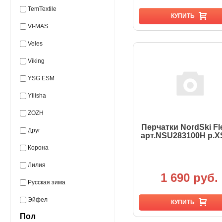
TemTextile
КУПИТЬ
VI-MAS
Veles
Viking
YSG ESM
Yilisha
ZOZH
Перчатки NordSki Fl
Друг
арт.NSU283100Н р.X
Корона
Лилия
1 690 руб.
Русская зима
Эйфел
КУПИТЬ
Пол