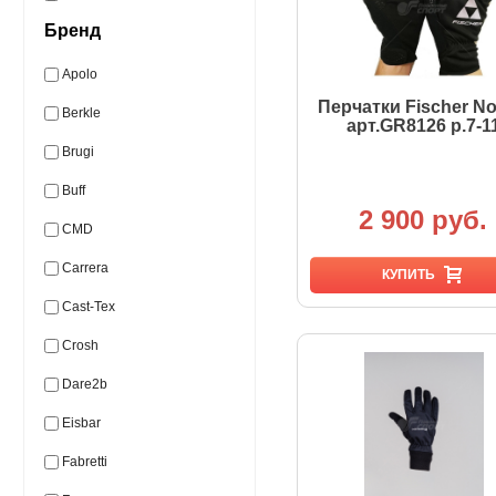
Бренд
Apolo
Перчатки Fischer No
Berkle
арт.GR8126 р.7-1
Brugi
Buff
2 900 руб.
CMD
Carrera
КУПИТЬ
Cast-Tex
Crosh
Dare2b
Eisbar
Fabretti