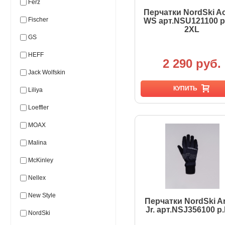
Ferz
Перчатки NordSki Ac
Fischer
WS арт.NSU121100 р
2XL
GS
HEFF
2 290 руб.
Jack Wolfskin
КУПИТЬ
Liliya
Loeffler
MOAX
Malina
McKinley
Nellex
New Style
Перчатки NordSki Ar
Jr. арт.NSJ356100 р
NordSki