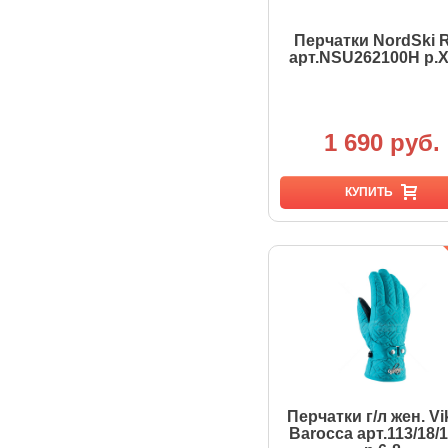
Перчатки NordSki 
арт.NSU262100Н р.
1 690 руб.
КУПИТЬ
Перчатки г/л жен. Vi
Barocca арт.113/18/