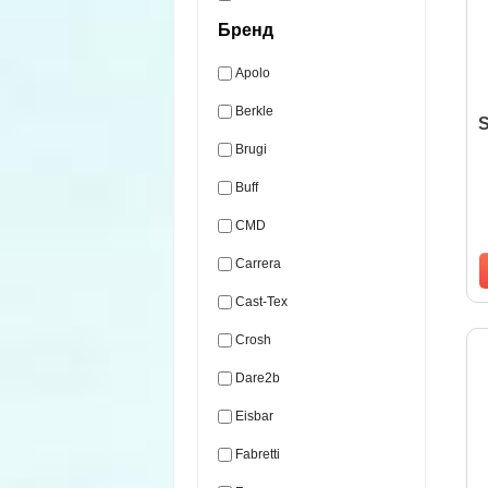
Бренд
Apolo
Berkle
S
Brugi
Buff
CMD
Carrera
Cast-Tex
Crosh
Dare2b
Eisbar
Fabretti