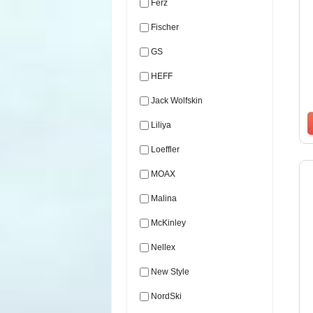
Ferz
Fischer
GS
HEFF
Jack Wolfskin
Liliya
Loeffler
MOAX
Malina
McKinley
Nellex
New Style
NordSki