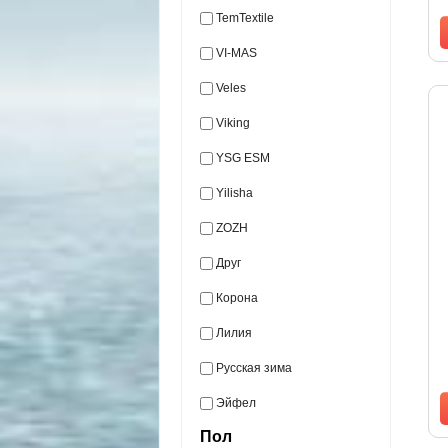
TemTextile
VI-MAS
Veles
Viking
YSG ESM
Yilisha
ZOZH
Друг
Корона
Лилия
Русская зима
Эйфел
Пол