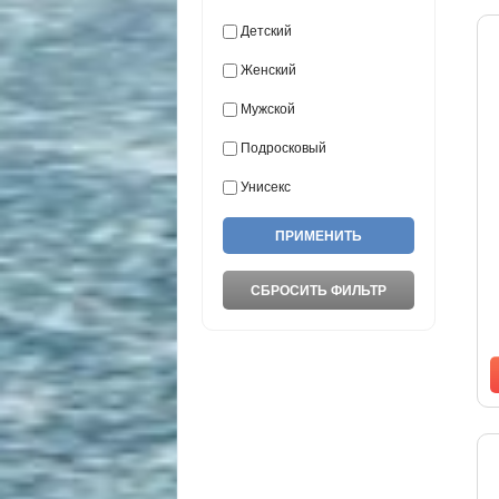
Детский
Женский
Мужской
Подросковый
Унисекс