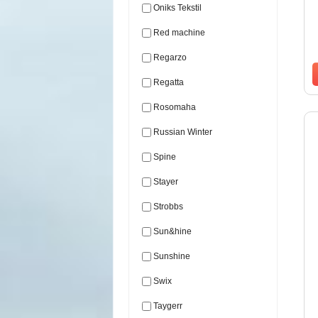
Oniks Tekstil
Red machine
Regarzo
Regatta
Rosomaha
Russian Winter
Spine
Stayer
Strobbs
Sun&hine
Sunshine
Swix
Taygerr