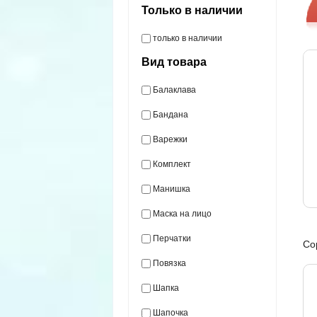
Только в наличии
только в наличии
Вид товара
Балаклава
Бандана
Варежки
Комплект
Манишка
Маска на лицо
Перчатки
Со
Повязка
Шапка
Шапочка