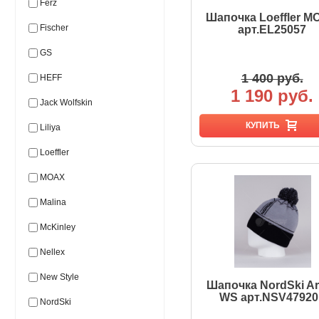
Ferz
Шапочка Loeffler 
Fischer
арт.EL25057
GS
1 400 руб.
HEFF
1 190 руб.
Jack Wolfskin
КУПИТЬ
Liliya
Loeffler
MOAX
Malina
McKinley
Nellex
New Style
Шапочка NordSki Ar
WS арт.NSV47920
NordSki