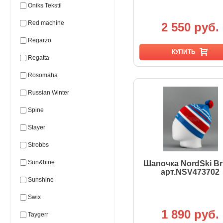
Oniks Tekstil
Red machine
2 550 руб.
Regarzo
КУПИТЬ
Regatta
Rosomaha
Russian Winter
Spine
Stayer
Strobbs
Sun&hine
Шапочка NordSki Br
арт.NSV473702
Sunshine
Swix
1 890 руб.
Taygerr