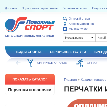
Доставка
Подарочные сертификаты
Гарантия и сервис
Покупка в 
Оптовый отдел
Адреса магазинов
Мы Вконтакте
СЕТЬ СПОРТИВНЫХ МАГАЗИНОВ
Искать везде
ВИДЫ СПОРТА
СЕРВИСНЫЕ УСЛУГИ
БРЕНД
ОЕ КАТАНИЕ
ФУТБОЛ
БАСКЕТБОЛ
ПОКАЗАТЬ КАТАЛОГ
Главная
»
Каталог товаров
ПЕРЧАТКИ 
Перчатки и шапочки