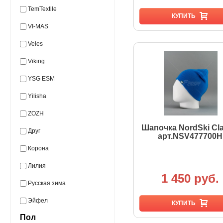
TemTextile
КУПИТЬ
VI-MAS
Veles
Viking
YSG ESM
Yilisha
ZOZH
Шапочка NordSki Cla
Друг
арт.NSV477700Н
Корона
Лилия
1 450 руб.
Русская зима
Эйфел
КУПИТЬ
Пол