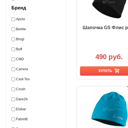
Бренд
Apolo
Шапочка GS Флис р
Berkle
Brugi
Buff
490 руб.
CMD
Carrera
КУПИТЬ
Cast-Tex
Crosh
Dare2b
Eisbar
Fabretti