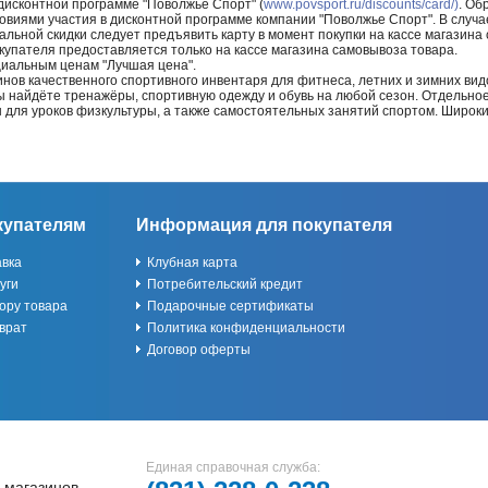
 дисконтной программе "Поволжье Спорт" (
www.povsport.ru/discounts/card/)
. Об
ловиями участия в дисконтной программе компании "Поволжье Спорт". В случае
альной скидки следует предъявить карту в момент покупки на кассе магазин
купателя предоставляется только на кассе магазина самовывоза товара.
циальным ценам "Лучшая цена".
нов качественного спортивного инвентаря для фитнеса, летних и зимних видо
Вы найдёте тренажёры, спортивную одежду и обувь на любой сезон. Отдельно
ы для уроков физкультуры, а также самостоятельных занятий спортом. Широк
купателям
Информация для покупателя
авка
Клубная карта
уги
Потребительский кредит
ору товара
Подарочные сертификаты
врат
Политика конфиденциальности
Договор оферты
Единая справочная служба:
 магазинов,