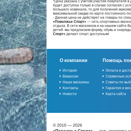
*Цена указана с учётом участия покупателя в
будет доступна только в случае согласия с ус
большего номинала, то для получения максим
максимальной скидки по карте постоянного по
- Данная цена не действует на товары по спе
«Поволжье Спорт»
— сеть спортивных магази
отдыха. В сети магазинов и на нашем сайте 
детей: мы предлагаем форму, обувь и снаряд
Спорт»
делает спорт доступным!
О компании
Помощь по
История
Оплата и дост
Вакансии
Сервисные усл
Наши магазины
Советы по выб
Контакты
Гарантия и воз
Новости
Карта сайта
© 2010 — 2026
«Поволжье Спорт»
— сеть спортивных