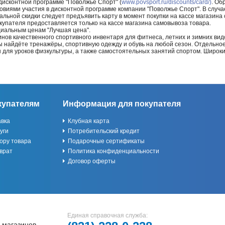
 дисконтной программе "Поволжье Спорт" (
www.povsport.ru/discounts/card/)
. Об
ловиями участия в дисконтной программе компании "Поволжье Спорт". В случае
альной скидки следует предъявить карту в момент покупки на кассе магазин
купателя предоставляется только на кассе магазина самовывоза товара.
циальным ценам "Лучшая цена".
нов качественного спортивного инвентаря для фитнеса, летних и зимних видо
Вы найдёте тренажёры, спортивную одежду и обувь на любой сезон. Отдельно
ы для уроков физкультуры, а также самостоятельных занятий спортом. Широк
купателям
Информация для покупателя
авка
Клубная карта
уги
Потребительский кредит
ору товара
Подарочные сертификаты
врат
Политика конфиденциальности
Договор оферты
Единая справочная служба:
 магазинов,