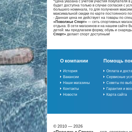
*Цена указана с учётом участия покупателя в
будет доступна только в случае согласия с ус
большего номинала, то для получения максим
максимальной скидки по карте постоянного по
- Данная цена не действует на товары по спе
«Поволжье Спорт»
— сеть спортивных магази
отдыха. В сети магазинов и на нашем сайте 
детей: мы предлагаем форму, обувь и снаряд
Спорт»
делает спорт доступным!
О компании
Помощь по
История
Оплата и дост
Вакансии
Сервисные усл
Наши магазины
Советы по выб
Контакты
Гарантия и воз
Новости
Карта сайта
© 2010 — 2026
«Поволжье Спорт»
— сеть спортивных