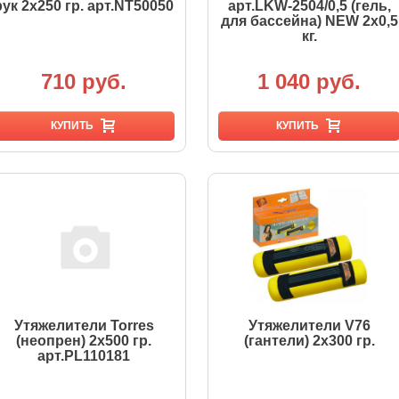
рук 2х250 гр. арт.NT50050
арт.LKW-2504/0,5 (гель,
для бассейна) NEW 2х0,5
кг.
710 руб.
1 040 руб.
КУПИТЬ
КУПИТЬ
Утяжелители Torres
Утяжелители V76
(неопрен) 2х500 гр.
(гантели) 2х300 гр.
арт.PL110181