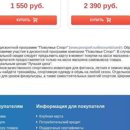
1 550 руб.
2 390 руб.
КУПИТЬ
КУПИТЬ
 дисконтной программе "Поволжье Спорт" (
www.povsport.ru/discounts/card/)
. Об
ловиями участия в дисконтной программе компании "Поволжье Спорт". В случае
альной скидки следует предъявить карту в момент покупки на кассе магазин
купателя предоставляется только на кассе магазина самовывоза товара.
циальным ценам "Лучшая цена".
нов качественного спортивного инвентаря для фитнеса, летних и зимних видо
Вы найдёте тренажёры, спортивную одежду и обувь на любой сезон. Отдельно
ы для уроков физкультуры, а также самостоятельных занятий спортом. Широк
купателям
Информация для покупателя
авка
Клубная карта
уги
Потребительский кредит
ору товара
Подарочные сертификаты