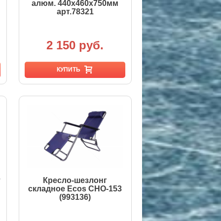
алюм. 440х460х750мм
арт.78321
2 150 руб.
КУПИТЬ
т
Кресло-шезлонг
складное Ecos CHO-153
(993136)