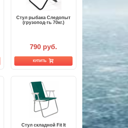
Стул рыбака Следопыт
(грузопод-ть 70кг.)
790 руб.
КУПИТЬ
Стул складной Fit It