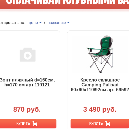
ртировать по:
цене
/
названию
Зонт пляжный d=160см,
Кресло складное
h=170 см арт.119121
Camping Palisad
60х60х110/92см арт.69592
870 руб.
3 490 руб.
КУПИТЬ
КУПИТЬ