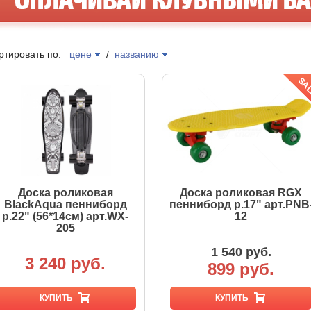
ртировать по:
цене
/
названию
Доска роликовая
Доска роликовая RGX
BlackAqua пенниборд
пенниборд р.17" арт.PNB
р.22" (56*14см) арт.WX-
12
205
1 540 руб.
3 240 руб.
899 руб.
КУПИТЬ
КУПИТЬ