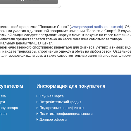
 дисконтной программе "Поволжье Спорт" (
www.povsport.ru/discounts/card/)
. Об
ловиями участия в дисконтной программе компании "Поволжье Спорт". В случае
альной скидки следует предъявить карту в момент покупки на кассе магазин
купателя предоставляется только на кассе магазина самовывоза товара.
циальным ценам "Лучшая цена".
нов качественного спортивного инвентаря для фитнеса, летних и зимних видо
Вы найдёте тренажёры, спортивную одежду и обувь на любой сезон. Отдельно
ы для уроков физкультуры, а также самостоятельных занятий спортом. Широк
купателям
Информация для покупателя
авка
Клубная карта
уги
Потребительский кредит
ору товара
Подарочные сертификаты
врат
Политика конфиденциальности
Договор оферты