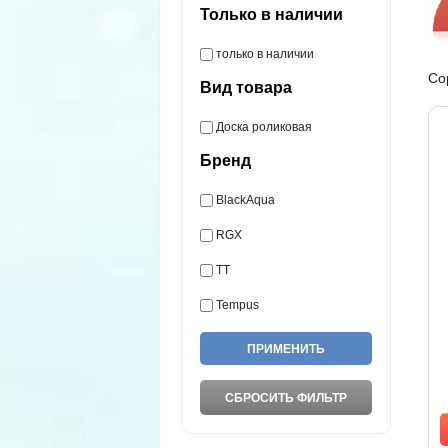
Только в наличии
только в наличии
Со
Вид товара
Доска роликовая
Бренд
BlackAqua
RGX
TT
Tempus