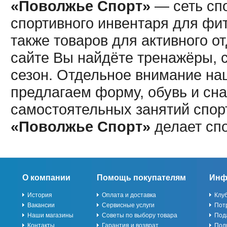
«Поволжье Спорт»
— сеть спо
спортивного инвентаря для фит
также товаров для активного о
сайте Вы найдёте тренажёры, 
сезон. Отдельное внимание наш
предлагаем форму, обувь и сна
самостоятельных занятий спор
«Поволжье Спорт»
делает сп
О компании
Помощь покупателям
Инф
История
Оплата и доставка
Клу
Вакансии
Сервисные услуги
Пот
Наши магазины
Советы по выбору товара
Под
Контакты
Гарантия и возврат
Пол