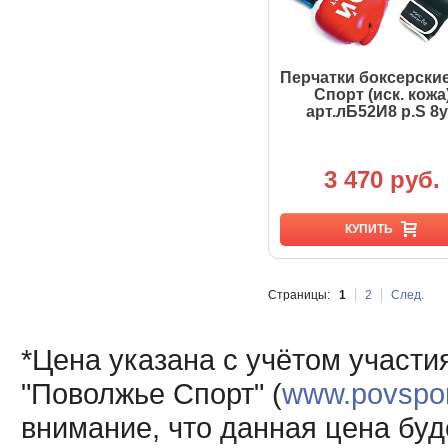
Перчатки боксерски
Спорт (иск. кожа
арт.лБ52И8 р.S 8
3 470 руб.
КУПИТЬ
Страницы:
1
2
След.
*Цена указана с учётом участи
"Поволжье Спорт" (
www.povsport
внимание, что данная цена буд