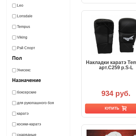
Leo
Lonsdale
Tempus
Viking
Рэй Спорт
Пол
Накладки каратэ Te
арт.C259 р.S-L
Унисекс
Назначение
934 руб.
боксерские
для рукопашного боя
КУПИТЬ
каратэ
косики-каратэ
снарядные