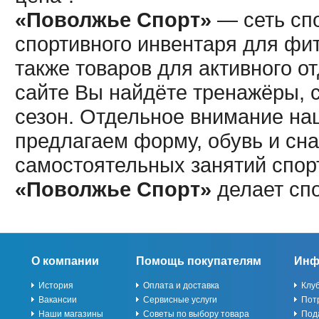
«Поволжье Спорт»
— сеть спо
спортивного инвентаря для фит
также товаров для активного о
сайте Вы найдёте тренажёры, 
сезон. Отдельное внимание наш
предлагаем форму, обувь и сна
самостоятельных занятий спор
«Поволжье Спорт»
делает сп
О компании
Помощь покупателям
Инф
История
Оплата и доставка
Клу
Вакансии
Сервисные услуги
Пот
Наши магазины
Советы по выбору товара
Под