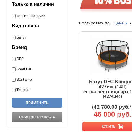
Только в наличии
только в наличии
Сортировать по:
цене
Вид товара
Батут
Бренд
DFC
Sport Elit
Start Line
Батут DFC Kengoo 
427см. (14ft)
Tempus
сетка,лестница арт.1
BAS-BO
(42 780.00 руб.*
46 000 руб.
КУПИТЬ