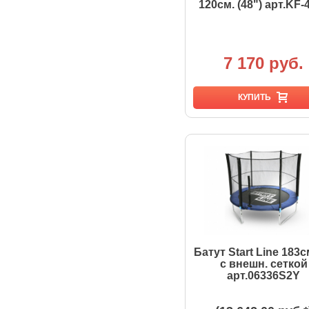
120см. (48") арт.KF-
7 170 руб.
КУПИТЬ
Батут Start Line 183см
с внешн. сеткой
арт.06336S2Y