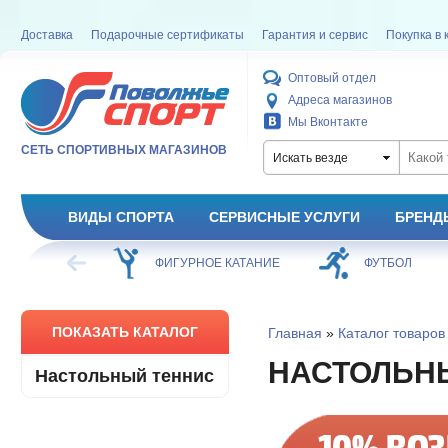
Доставка
Подарочные сертификаты
Гарантия и сервис
Покупка в 
Оптовый отдел
Адреса магазинов
Мы Вконтакте
СЕТЬ СПОРТИВНЫХ МАГАЗИНОВ
Искать везде
ВИДЫ СПОРТА
СЕРВИСНЫЕ УСЛУГИ
БРЕНД
ЕЙ
ФИГУРНОЕ КАТАНИЕ
ФУТБОЛ
Б
ПОКАЗАТЬ КАТАЛОГ
Главная
»
Каталог товаров
НАСТОЛЬН
Настольный теннис