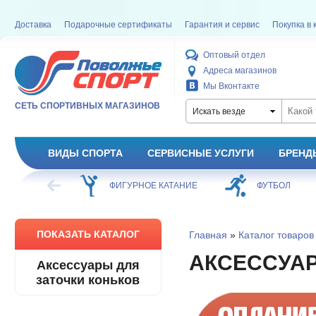
Доставка
Подарочные сертификаты
Гарантия и сервис
Покупка в 
Оптовый отдел
Адреса магазинов
Мы Вконтакте
СЕТЬ СПОРТИВНЫХ МАГАЗИНОВ
Искать везде
ВИДЫ СПОРТА
СЕРВИСНЫЕ УСЛУГИ
БРЕНД
ФИГУРНОЕ КАТАНИЕ
ФУТБОЛ
БАСКЕТБОЛ
ПОКАЗАТЬ КАТАЛОГ
Главная
»
Каталог товаров
АКСЕССУАР
Аксессуары для
заточки коньков