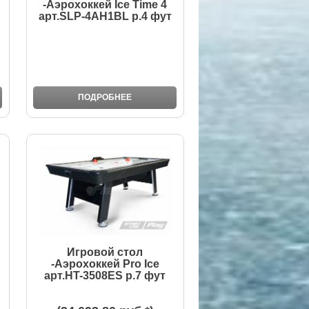
-Аэрохоккей Ice Time 4
арт.SLP-4AH1BL р.4 фут
ПОДРОБНЕЕ
Игровой стол
-Аэрохоккей Pro Ice
арт.HT-3508ES р.7 фут