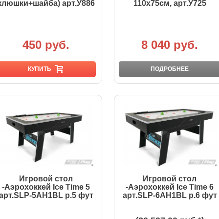
клюшки+шайба) арт.У886
110х75см, арт.У725
450 руб.
8 040 руб.
КУПИТЬ
ПОДРОБНЕЕ
Игровой стол
Игровой стол
-Аэрохоккей Ice Time 5
-Аэрохоккей Ice Time 6
арт.SLP-5AH1BL р.5 фут
арт.SLP-6AH1BL р.6 фут