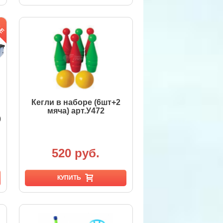
Кегли в наборе (6шт+2
мяча) арт.У472
0
520 руб.
КУПИТЬ