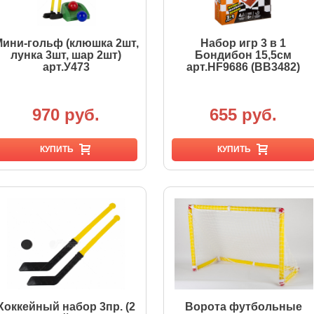
ини-гольф (клюшка 2шт,
Набор игр 3 в 1
лунка 3шт, шар 2шт)
Бондибон 15,5см
арт.У473
арт.HF9686 (ВВ3482)
970 руб.
655 руб.
КУПИТЬ
КУПИТЬ
Хоккейный набор 3пр. (2
Ворота футбольные