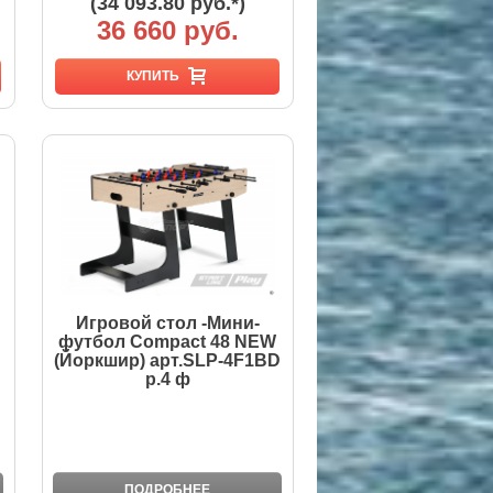
(34 093.80 руб.*)
36 660 руб.
КУПИТЬ
Игровой стол -Мини-
футбол Compact 48 NEW
(Йоркшир) арт.SLP-4F1BD
р.4 ф
ПОДРОБНЕЕ