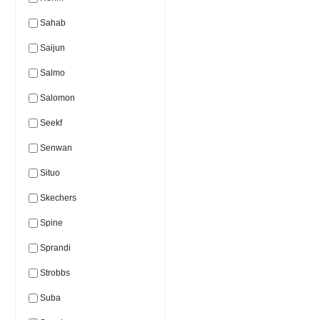
Sahab
Saijun
Salmo
Salomon
Seekf
Senwan
Situo
Skechers
Spine
Sprandi
Strobbs
Suba