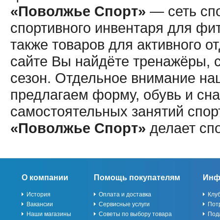
«Поволжье Спорт»
— сеть спо
спортивного инвентаря для фит
также товаров для активного о
сайте Вы найдёте тренажёры, 
сезон. Отдельное внимание наш
предлагаем форму, обувь и сна
самостоятельных занятий спор
«Поволжье Спорт»
делает сп
О компании
Помощь покупателям
Инф
История
Оплата и доставка
Клу
Вакансии
Сервисные услуги
Пот
Наши магазины
Советы по выбору товара
Под