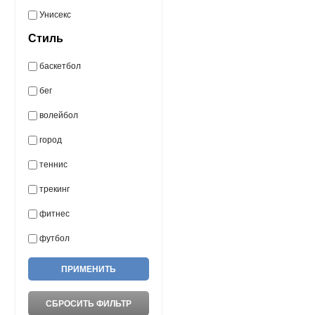
Унисекс
Стиль
баскетбол
бег
волейбол
город
теннис
трекинг
фитнес
футбол