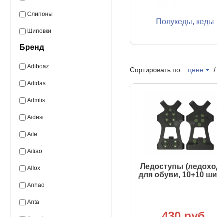
Слипоны
Полукеды, кеды
Шиповки
Бренд
Adiboaz
Сортировать по:
цене
Adidas
Admlis
Aidesi
Aile
Aitiao
Ледоступы (ледохо
Alfox
для обуви, 10+10 ш
Anhao
Anta
430 руб.