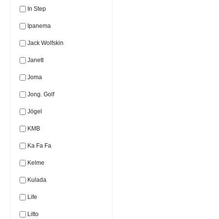
In Step
Ipanema
Jack Wolfskin
Janett
Joma
Jong. Golf
Jögel
KMB
Ka Fa Fa
Kelme
Kulada
Life
Litto