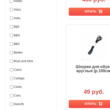
Aowei
Asics
КУПИТЬ
Avila
B&5
B&G
BBX
Berten
Boys and Girls
Шнурки для обув
Caroc
круглые (р.100см
Cartago
Clorts
49 руб.
Coec
КУПИТЬ
Dare2b