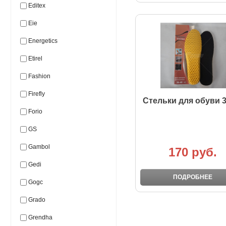
Editex
Eie
Energetics
Etirel
Fashion
Firefly
Стельки для обуви 3
Forio
GS
Gambol
170 руб.
Gedi
ПОДРОБНЕЕ
Gogc
Grado
Grendha