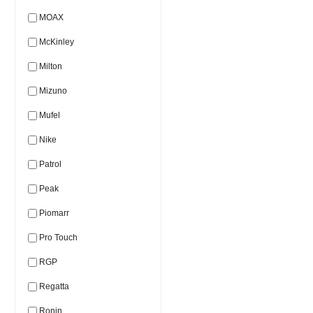
MOAX
McKinley
Milton
Mizuno
Mufel
Nike
Patrol
Peak
Piomarr
Pro Touch
RGP
Regatta
Ronin