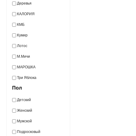
Деревья
КАЛОРИЯ
КМБ
Кумир
Лотос
М.Мичи
МАРОШКА
Три Яблока
Пол
Детский
Женский
Мужской
Подросковый