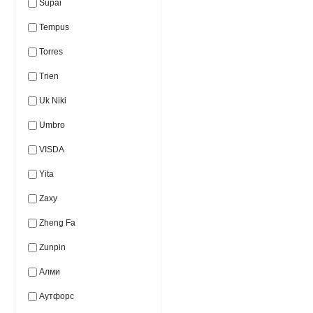
Supai
Tempus
Torres
Trien
Uk Niki
Umbro
VISDA
Yita
Zaxy
Zheng Fa
Zunpin
Алми
Аутфорс