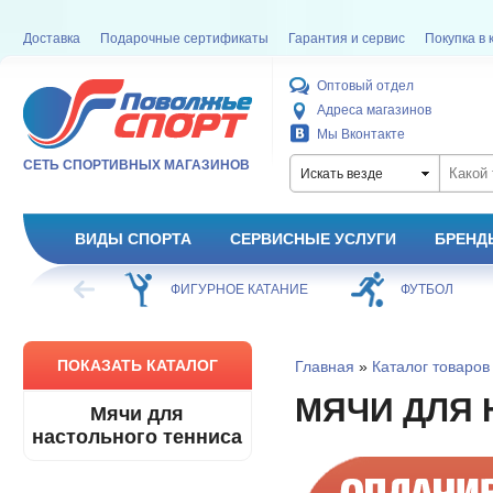
Доставка
Подарочные сертификаты
Гарантия и сервис
Покупка в 
Оптовый отдел
Адреса магазинов
Мы Вконтакте
СЕТЬ СПОРТИВНЫХ МАГАЗИНОВ
Искать везде
ВИДЫ СПОРТА
СЕРВИСНЫЕ УСЛУГИ
БРЕНД
РНОЕ КАТАНИЕ
ФУТБОЛ
БАСКЕТБОЛ
ПОКАЗАТЬ КАТАЛОГ
Главная
»
Каталог товаров
МЯЧИ ДЛЯ 
Мячи для
настольного тенниса