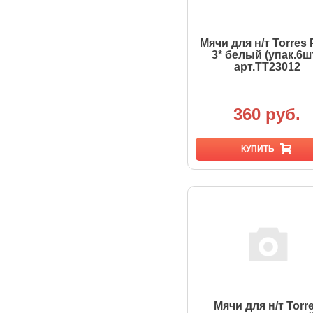
Мячи для н/т Torres P
3* белый (упак.6шт
арт.TT23012
360 руб.
КУПИТЬ
Мячи для н/т Torr