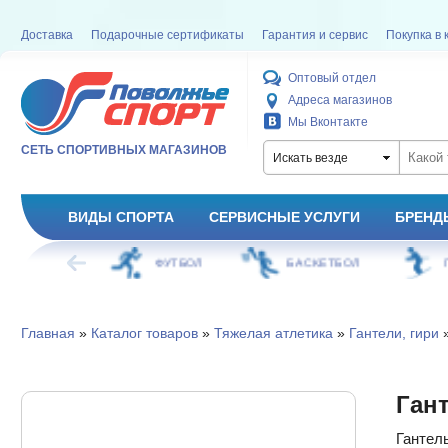
Доставка
Подарочные сертификаты
Гарантия и сервис
Покупка в 
Оптовый отдел
Адреса магазинов
Мы Вконтакте
СЕТЬ СПОРТИВНЫХ МАГАЗИНОВ
Искать везде
ВИДЫ СПОРТА
СЕРВИСНЫЕ УСЛУГИ
БРЕНД
ОЕ КАТАНИЕ
ФУТБОЛ
БАСКЕТБОЛ
Главная
»
Каталог товаров
»
Тяжелая атлетика
»
Гантели, гири
»
Гант
Гантель