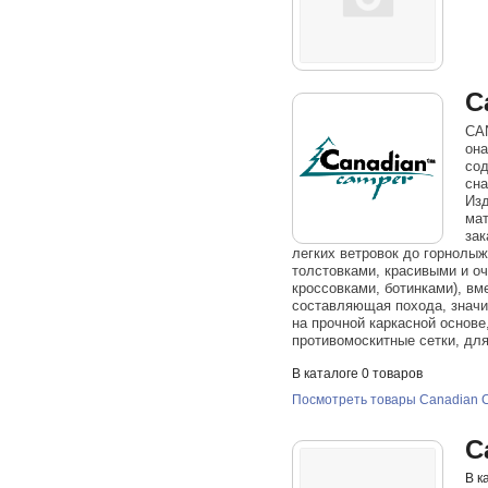
C
CAN
она
сод
сна
Изд
мат
зак
легких ветровок до горнолы
толстовками, красивыми и о
кроссовками, ботинками), в
составляющая похода, значит
на прочной каркасной основе
противомоскитные сетки, дл
В каталоге 0 товаров
Посмотреть товары Canadian 
C
В к