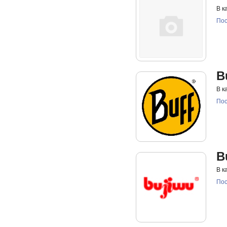
В к
Пос
B
В к
Пос
B
В к
Пос