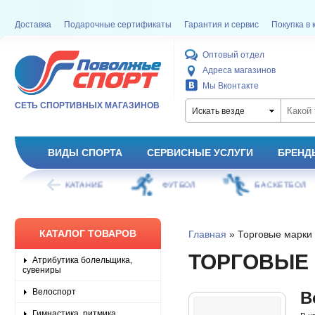
Доставка
Подарочные сертификаты
Гарантия и сервис
Покупка в 
Оптовый отдел
Адреса магазинов
Мы Вконтакте
СЕТЬ СПОРТИВНЫХ МАГАЗИНОВ
Искать везде
ВИДЫ СПОРТА
СЕРВИСНЫЕ УСЛУГИ
БРЕНД
ОЕ КАТАНИЕ
ФУТБОЛ
БАСКЕТБОЛ
КАТАЛОГ ТОВАРОВ
Главная
» Торговые марки
ТОРГОВЫЕ
Атрибутика болельщика,
сувениры
Велоспорт
B
Гимнастика, ритмика