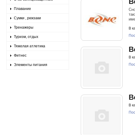
B
Плавание
Сно
так
Сумки , рюкзаки
име
Тренажеры
В к
Пос
Туризм, отдых
Тяжелая атлетика
B
Фитнес
В к
Пос
Элементы питания
B
В к
Пос