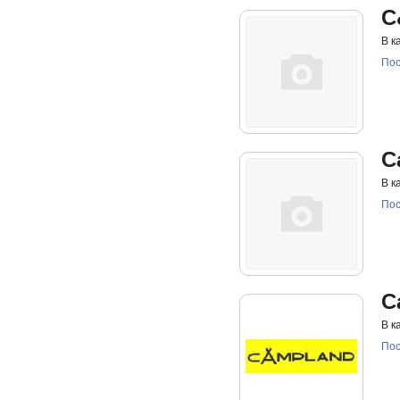
C
В к
Пос
C
В к
Пос
C
В к
Пос