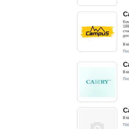
C
Ком
199
спа
дос
В к
Пос
C
В к
Пос
C
В к
Пос