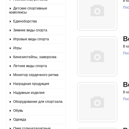
В к
Пос
Детские спортивные
комплексы
Единоборства
Зимние виды спорта
B
Игровые виды спорта
В к
Игры
Пос
Кинезиотейпы, заморозка
Летние виды спорта
Монитор сердечного ритма
B
Наградная продукция
В к
Надувные изделия
Пос
Оборудование для спортзала
Обувь
Одежда
Очки солнцезащитные