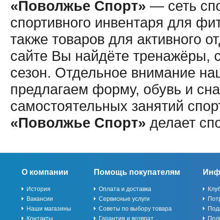
«Поволжье Спорт»
— сеть спо
спортивного инвентаря для фит
также товаров для активного о
сайте Вы найдёте тренажёры, 
сезон. Отдельное внимание наш
предлагаем форму, обувь и сна
самостоятельных занятий спор
«Поволжье Спорт»
делает сп
О компании
Помощь покупателям
Инф
История
Оплата и доставка
Клу
Вакансии
Сервисные услуги
Пот
Наши магазины
Советы по выбору товара
Под
Контакты
Гарантия и возврат
Пол