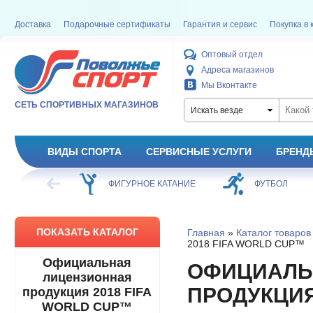
Доставка
Подарочные сертификаты
Гарантия и сервис
Покупка в 
Оптовый отдел
Адреса магазинов
Мы Вконтакте
СЕТЬ СПОРТИВНЫХ МАГАЗИНОВ
Искать везде
ВИДЫ СПОРТА
СЕРВИСНЫЕ УСЛУГИ
БРЕНД
ОЕ КАТАНИЕ
ФУТБОЛ
БАСКЕТБОЛ
ПОКАЗАТЬ КАТАЛОГ
Главная
»
Каталог товаров
2018 FIFA WORLD CUP™
Официальная
ОФИЦИАЛЬ
лицензионная
ПРОДУКЦИЯ
продукция 2018 FIFA
WORLD CUP™