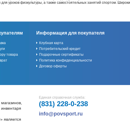
ы для уроков физкультуры, а также самостоятельных занятий спортом. Широк
купателям
Информация для покупателя
авка
Клубная карта
уги
Потребительский кредит
ору товара
Подарочные сертификаты
врат
Политика конфиденциальности
Договор оферты
Единая справочная служба:
(831)
228-0-238
 магазинов,
и инвентаря
info@povsport.ru
» является