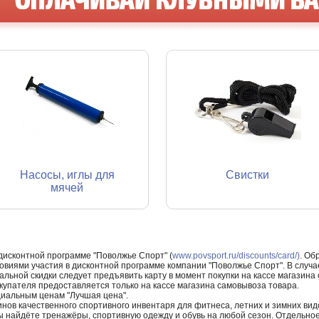
Насосы, иглы для
Свистки
мячей
 дисконтной программе "Поволжье Спорт" (
www.povsport.ru/discounts/card/)
. Об
ловиями участия в дисконтной программе компании "Поволжье Спорт". В случае
альной скидки следует предъявить карту в момент покупки на кассе магазин
купателя предоставляется только на кассе магазина самовывоза товара.
циальным ценам "Лучшая цена".
нов качественного спортивного инвентаря для фитнеса, летних и зимних видо
Вы найдёте тренажёры, спортивную одежду и обувь на любой сезон. Отдельно