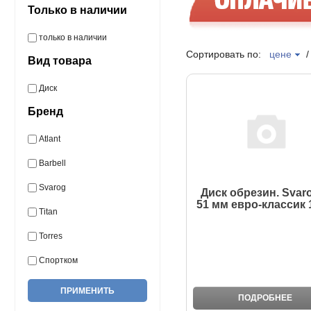
Только в наличии
только в наличии
Сортировать по:
цене
Вид товара
Диск
Бренд
Atlant
Barbell
Svarog
Диск обрезин. Svar
51 мм евро-классик 1
Titan
Torres
Спортком
ПОДРОБНЕЕ