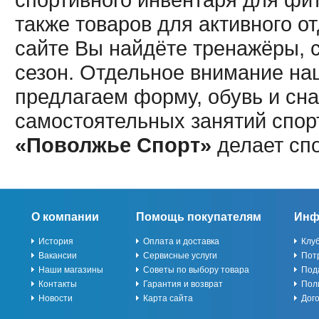
также товаров для активного о
сайте Вы найдёте тренажёры, 
сезон. Отдельное внимание наш
предлагаем форму, обувь и сна
самостоятельных занятий спор
«Поволжье Спорт»
делает сп
О компании
Помощь покупателям
Инф
История
Оплата и доставка
Клу
Вакансии
Сервисные услуги
Пот
Наши магазины
Советы по выбору товара
Под
Контакты
Гарантия и возврат
Пол
Новости
Карта сайта
Дог