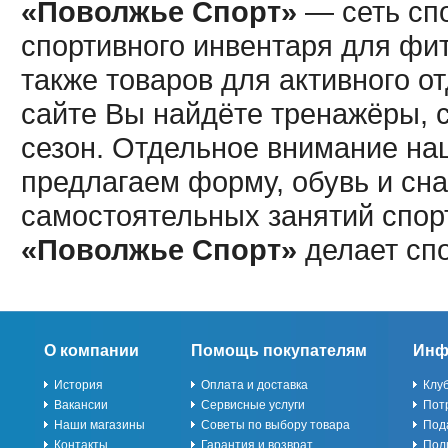
«Поволжье Спорт»
— сеть спо
спортивного инвентаря для фит
также товаров для активного о
сайте Вы найдёте тренажёры, 
сезон. Отдельное внимание наш
предлагаем форму, обувь и сна
самостоятельных занятий спор
«Поволжье Спорт»
делает сп
О компании
Помощь покупателям
Инф
История
Оплата и доставка
Клу
Вакансии
Сервисные услуги
Пот
Наши магазины
Советы по выбору товара
Под
Контакты
Гарантия и возврат
Пол