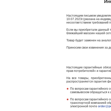
Ин
Настоящим письмом уведомляем
10.07.2023г.(указана на индиви
несоответствием требований п
Если вы приобретали данный то
ближайший магазин нашей сет
Товар будет заменен на анало
Приносим свои извинения за д
Настоящие гарантийные обяза
прав потребителей» и гарант
На все товары, приобретенн
распространяется гарантия ф
По вопросам гарантийного о
самовывозом обращаться к а
По вопросам гарантийного о
транспортной компанией обра
электронной почте
order@po